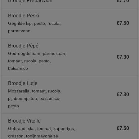
Broodje Preparzaan
€7.70
Broodje Peski
€7.50
Gegrilde kip, pesto, rucola,
parmezaan
Broodje Pépé
Gedroogde ham, parmezaan,
€7.30
tomaat, rucola, pesto,
balsamico
Broodje Lutje
Mozzarella, tomaat, rucola,
€7.30
pijnboompitten, balsamico,
pesto
Broodje Vitello
€7.50
Gebraad, sla , tomaat, kappertjes,
cresson, tonijnmayonaise