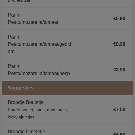
ui/cheddar
Panini
€6.90
Pesto/mozarella/tomaat
Panini
Pesto/mozarella/tomaat/gedr.h
€8.90
am
Panini
€8.90
Pesto/mozarella/tomaat/hesp
Suggesties
Broodje Bouletje
€7.50
Koude boulet, spek, andalouse,
bicky ajuintjes
Broodje Omeletje