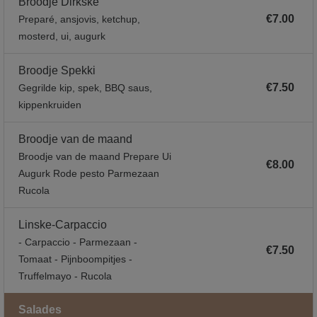
Broodje Dirkske
€7.00
Preparé, ansjovis, ketchup,
mosterd, ui, augurk
Broodje Spekki
€7.50
Gegrilde kip, spek, BBQ saus,
kippenkruiden
Broodje van de maand
Broodje van de maand Prepare Ui
€8.00
Augurk Rode pesto Parmezaan
Rucola
Linske-Carpaccio
- Carpaccio - Parmezaan -
€7.50
Tomaat - Pijnboompitjes -
Truffelmayo - Rucola
Salades