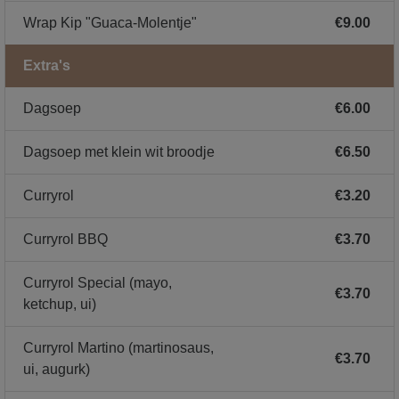
Wrap Kip "Guaca-Molentje"
€9.00
Extra's
Dagsoep
€6.00
Dagsoep met klein wit broodje
€6.50
Curryrol
€3.20
Curryrol BBQ
€3.70
Curryrol Special (mayo,
€3.70
ketchup, ui)
Curryrol Martino (martinosaus,
€3.70
ui, augurk)