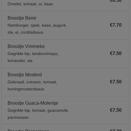
€6.50
Omelet, tomaat, ui, kaas
Broodje Beire
€7.70
Hamburger, spek, kaas, augurk,
sla, ei, cocktailsaus
Broodje Vimmeke
€7.50
Gegrilde kip, tandoorimayo,
koriander, sla
Broodje Mosterd
€7.50
Gebraad, cresson, tomaat,
honingmosterdsaus
Broodje Guaca-Molentje
€7.50
Gegrilde kip, tomaat, guacamole,
parmezaan