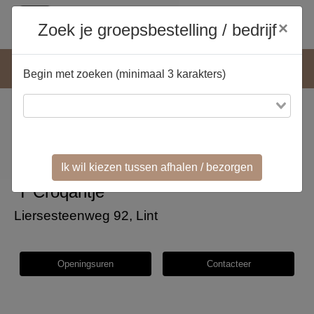
'T Croqantje
Download
×
Zoek je groepsbestelling / bedrijf
Download de 'T Croqantje app
Pick & Go
Begin met zoeken (minimaal 3 karakters)
Ik wil kiezen tussen afhalen / bezorgen
'T Croqantje
Liersesteenweg 92, Lint
Openingsuren
Contacteer