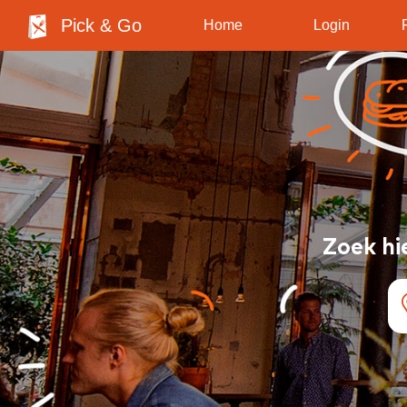
Pick & Go
Home
Login
Zoek hi