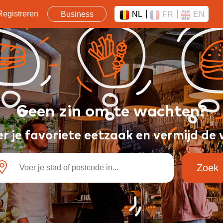
Registreren
Business
NL
FR
EN
Geen zin om te wachten?
er je favoriete eetzaak en vermijd de 
Zoek