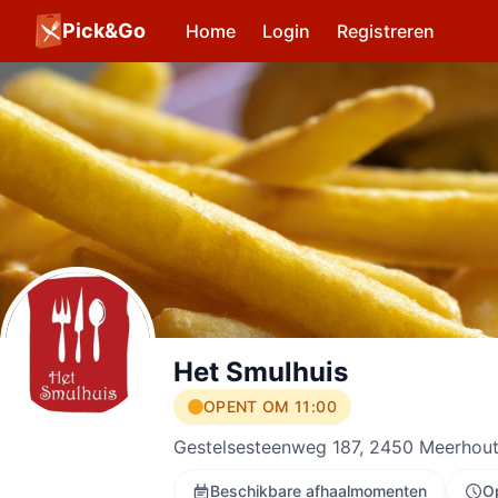
Pick&Go
Home
Login
Registreren
Het Smulhuis
OPENT OM 11:00
Gestelsesteenweg 187, 2450 Meerhou
Beschikbare afhaalmomenten
O