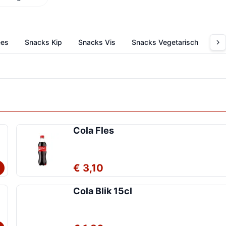
ees
Snacks Kip
Snacks Vis
Snacks Vegetarisch
Bic
Cola Fles
€ 3,10
Cola Blik 15cl