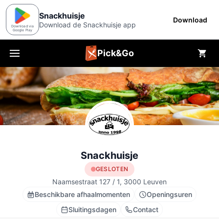
Snackhuisje
Download
Download de Snackhuisje app
Download via
Google Play
Pick&Go
Menu
Snackhuisje
GESLOTEN
Naamsestraat 127 / 1, 3000 Leuven
Beschikbare afhaalmomenten
Openingsuren
Sluitingsdagen
Contact