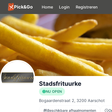
Pick&Go
Home
Login
Registreren
Stadsfrituurke
NU OPEN
Bogaardenstraat 2, 3200 Aarschot
Beschikbare afhaalmomenten
O