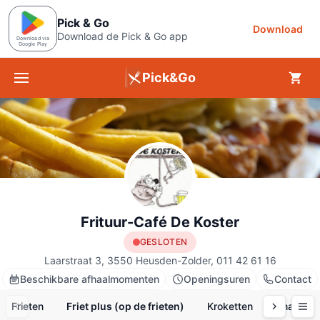
Pick & Go
Download
Download de Pick & Go app
Download via
Google Play
Pick&Go
Menu
Frituur-Café De Koster
GESLOTEN
Laarstraat 3, 3550 Heusden-Zolder, 011 42 61 16
Beschikbare afhaalmomenten
Openingsuren
Contact
Frieten
Friet plus (op de frieten)
Kroketten
Snacks