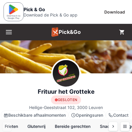
Pick & Go
Download
Download de Pick & Go app
Download via
Google Play
Pick&Go
Menu
Frituur het Grotteke
GESLOTEN
Heilige-Geeststraat 102, 3000 Leuven
Beschikbare afhaalmomenten
Openingsuren
Contact
Frieten
Glutenvrij
Bereide gerechten
Snacks
Veg